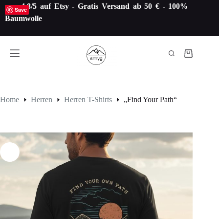
Zum
4.8/5 auf Etsy -
Gratis Versand ab 50 € - 100%
Save
Inhalt
Baumwolle
springen
Warenkorb
Home
Herren
Herren T-Shirts
„Find Your Path“